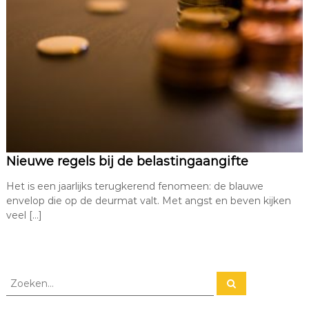
c
k
s
Nieuwe regels bij de belastingaangifte
Het is een jaarlijks terugkerend fenomeen: de blauwe
envelop die op de deurmat valt. Met angst en beven kijken
veel […]
Z
Z
o
o
e
e