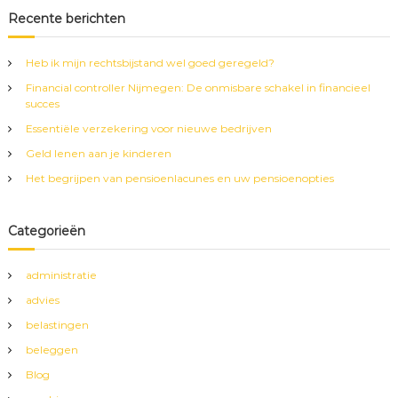
k
e
k
Recente berichten
n
e
n
Heb ik mijn rechtsbijstand wel goed geregeld?
n
Financial controller Nijmegen: De onmisbare schakel in financieel
a
succes
a
r
Essentiële verzekering voor nieuwe bedrijven
:
Geld lenen aan je kinderen
Het begrijpen van pensioenlacunes en uw pensioenopties
Categorieën
administratie
advies
belastingen
beleggen
Blog