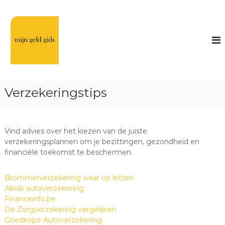
G
a
F
n
i
a
n
a
a
r
n
d
c
e
i
i
Verzekeringstips
n
e
h
l
o
e
u
Vind advies over het kiezen van de juiste
t
d
verzekeringsplannen om je bezittingen, gezondheid en
i
financiële toekomst te beschermen.
p
s
Brommerverzekering waar op letten
&
Allrisk autoverzekering
t
Financeinfo.be
r
De Zorgverzekering vergelijken
Goedkope Autoverzekering
i