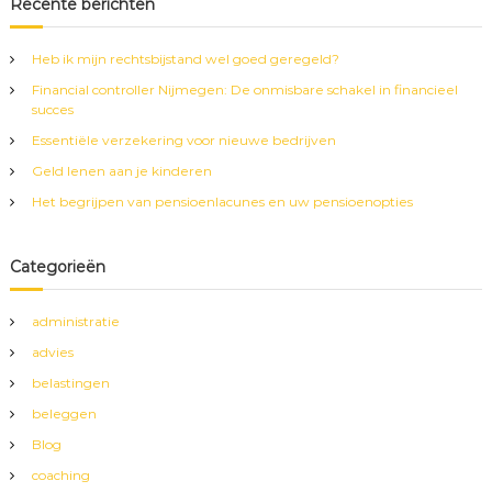
k
Recente berichten
n
e
n
Heb ik mijn rechtsbijstand wel goed geregeld?
n
Financial controller Nijmegen: De onmisbare schakel in financieel
a
succes
a
r
Essentiële verzekering voor nieuwe bedrijven
:
Geld lenen aan je kinderen
Het begrijpen van pensioenlacunes en uw pensioenopties
Categorieën
administratie
advies
belastingen
beleggen
Blog
coaching