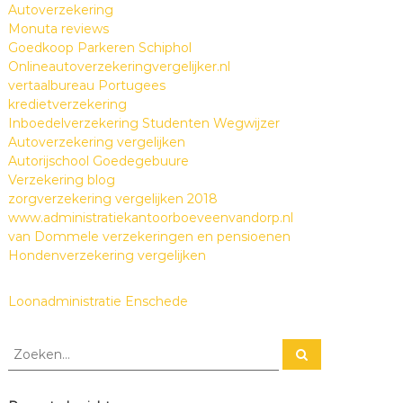
Autoverzekering
c
Monuta reviews
k
Goedkoop Parkeren Schiphol
s
Onlineautoverzekeringvergelijker.nl
vertaalbureau Portugees
kredietverzekering
Inboedelverzekering Studenten Wegwijzer
Autoverzekering vergelijken
Autorijschool Goedegebuure
Verzekering blog
zorgverzekering vergelijken 2018
www.administratiekantoorboeveenvandorp.nl
van Dommele verzekeringen en pensioenen
Hondenverzekering vergelijken
Loonadministratie Enschede
Z
Z
o
o
e
e
k
e