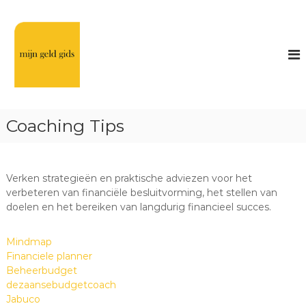
G
a
F
n
i
a
n
a
a
r
n
d
c
e
i
i
Coaching Tips
n
e
h
l
o
e
u
Verken strategieën en praktische adviezen voor het
t
d
verbeteren van financiële besluitvorming, het stellen van
i
doelen en het bereiken van langdurig financieel succes.
p
s
Mindmap
&
Financiele planner
t
Beheerbudget
r
dezaansebudgetcoach
Jabuco
i