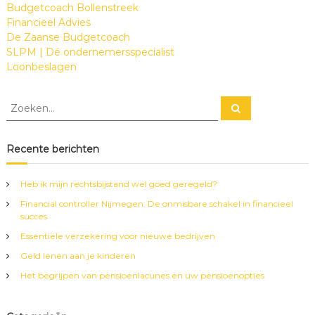
Budgetcoach Bollenstreek
c
Financieel Advies
k
De Zaanse Budgetcoach
s
SLPM | Dé ondernemersspecialist
Loonbeslagen
Z
Z
o
o
e
e
k
e
k
Recente berichten
n
e
n
Heb ik mijn rechtsbijstand wel goed geregeld?
n
Financial controller Nijmegen: De onmisbare schakel in financieel
a
succes
a
r
Essentiële verzekering voor nieuwe bedrijven
:
Geld lenen aan je kinderen
Het begrijpen van pensioenlacunes en uw pensioenopties